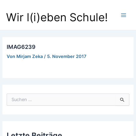
Zum
Main
Inhalt
Wir l(i)eben Schule!
Men
springen
IMAG6239
Von
Mirjam Zeka
/
5. November 2017
S
u
c
h
e
n
Letzte Beiträge
n