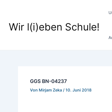
Zum
Inhalt
U
springen
Wir l(i)eben Schule!
A
GGS BN-04237
Von
Mirjam Zeka
/
10. Juni 2018