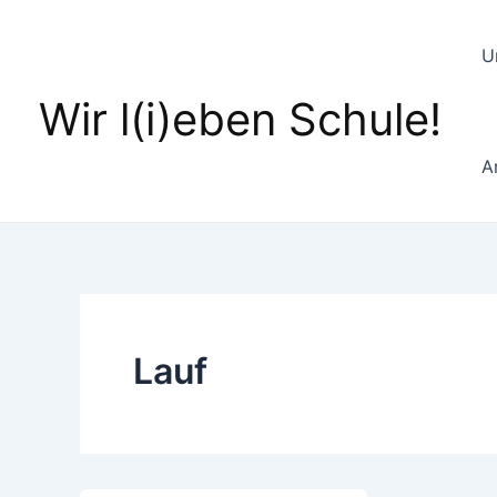
Zum
Inhalt
U
springen
Wir l(i)eben Schule!
A
Lauf