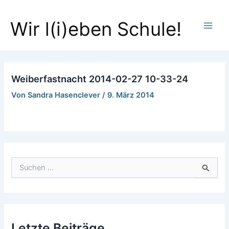
Zum
Main
Inhalt
Wir l(i)eben Schule!
Men
springen
Weiberfastnacht 2014-02-27 10-33-24
Von
Sandra Hasenclever
/
9. März 2014
S
u
c
h
e
n
Letzte Beiträge
n