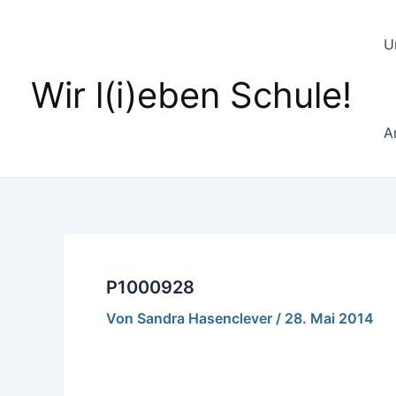
Zum
Inhalt
U
springen
Wir l(i)eben Schule!
A
P1000928
Von
Sandra Hasenclever
/
28. Mai 2014