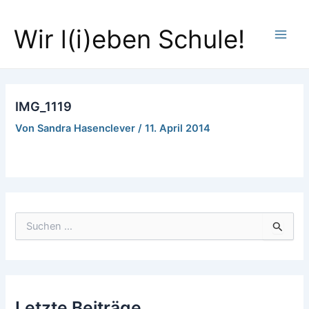
Zum
Main
Inhalt
Wir l(i)eben Schule!
Men
springen
IMG_1119
Von
Sandra Hasenclever
/
11. April 2014
S
u
c
h
e
n
Letzte Beiträge
n