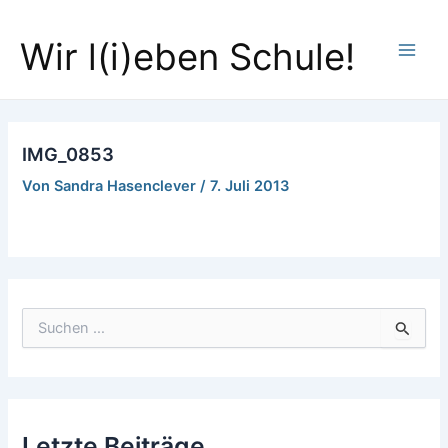
Zum
Main
Inhalt
Wir l(i)eben Schule!
Men
springen
IMG_0853
Von
Sandra Hasenclever
/
7. Juli 2013
S
u
c
h
e
n
Letzte Beiträge
n