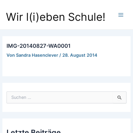
Zum
Main
Inhalt
Wir l(i)eben Schule!
Men
springen
IMG-20140827-WA0001
Von
Sandra Hasenclever
/
28. August 2014
S
u
c
h
e
n
Letzte Beiträge
n