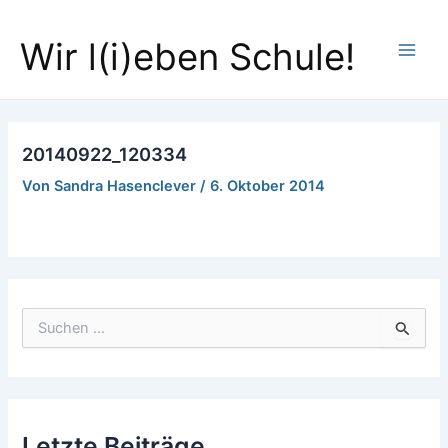
Zum
Main
Inhalt
Wir l(i)eben Schule!
Men
springen
20140922_120334
Von
Sandra Hasenclever
/
6. Oktober 2014
S
u
c
h
e
n
Letzte Beiträge
n